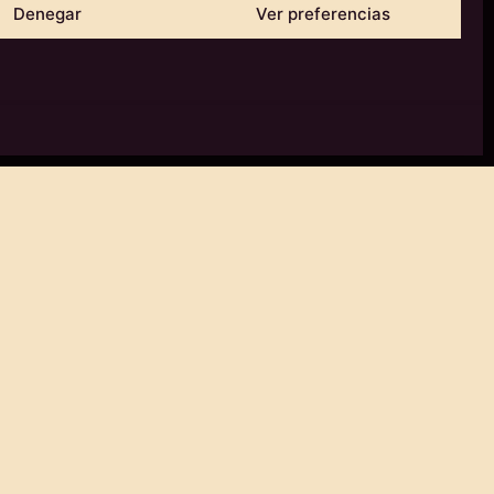
25 de diciembre 1, 2 y 6 de enero cerrado
Denegar
Ver preferencias
RESERVAR AHORA
ítica de devoluciones y reembolsos
RESERVED | POWERED BY
22MW
.