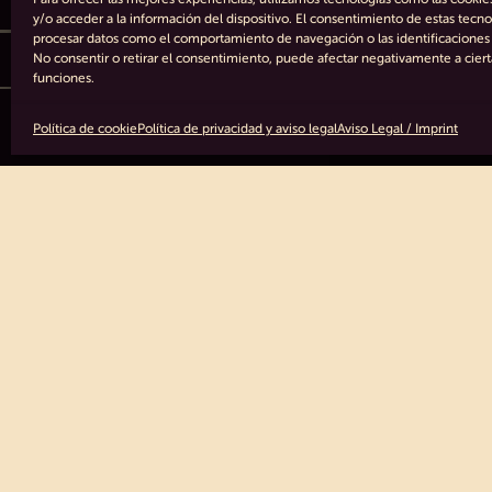
CONTACTO
y/o acceder a la información del dispositivo. El consentimiento de estas tecno
procesar datos como el comportamiento de navegación o las identificaciones ú
NUESTRO HOTEL
No consentir o retirar el consentimiento, puede afectar negativamente a cierta
funciones.
Política de cookie
Política de privacidad y aviso legal
Aviso Legal / Imprint