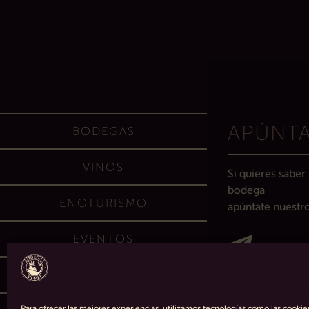
APÚNT
BODEGAS
VINOS
Si quieres saber
bodega
ENOTURISMO
apúntate nuestro
EVENTOS
TIENDA
Para ofrecer las mejores experiencias, utilizamos tecnologías como las cooki