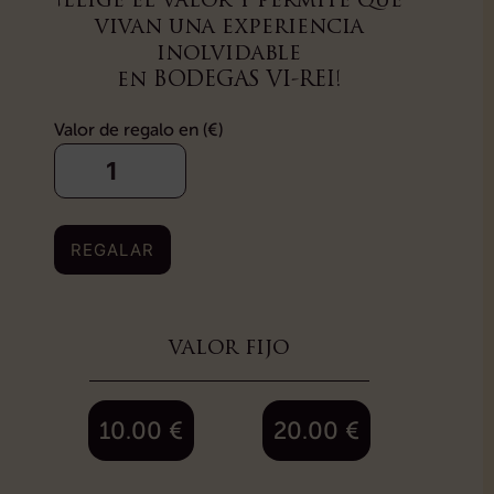
¡Elige el valor y permite que
vivan una experiencia
inolvidable
en BODEGAS VI-REI!
Valor de regalo en (€)
REGALAR
valor fijo
10.00
€
20.00
€