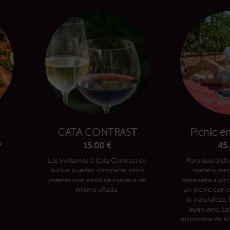
:
CATA CONTRAST
Picnic e
Y
15.00
€
45
Les invitamos a Cata Contrast en
Para que disfr
la cual pueden comparar vinos
manera senci
jóvenes con vinos de madera de
destinada a píc
misma añada.
un pícnic con e
la naturaleza,
buen vino. Est
disponible de Ab