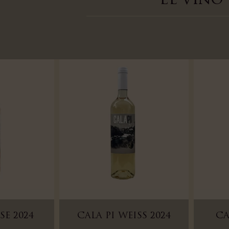
El vino
SE 2024
CALA PI WEISS 2024
CA