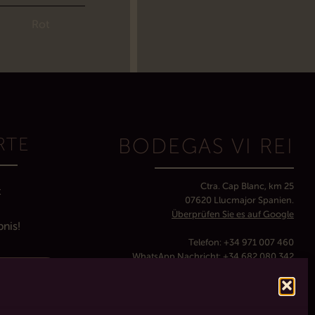
Rot
RTE
BODEGAS VI REI
Ctra. Cap Blanc, km 25
t
07620 Llucmajor Spanien.
Überprüfen Sie es auf Google
bnis!
Telefon:
+34 971 007 460
WhatsApp Nachricht:
+34 682 080 342
E-Mail-Adresse:
info@bodegasvirei.com
rtiges
Zeitplan:
Montag-Sonntag von 10 bis 18 Uhr