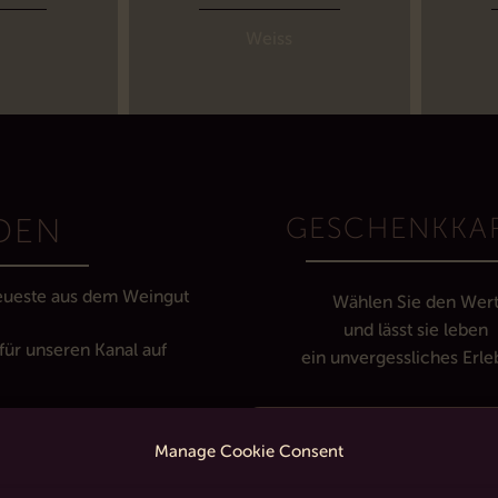
Weiss
GESCHENKKA
DEN
eueste aus dem Weingut
Wählen Sie den Wer
und lässt sie leben
für unseren Kanal auf
ein unvergessliches Erle
Schenken Sie ein einziga
Erlebnis
Manage Cookie Consent