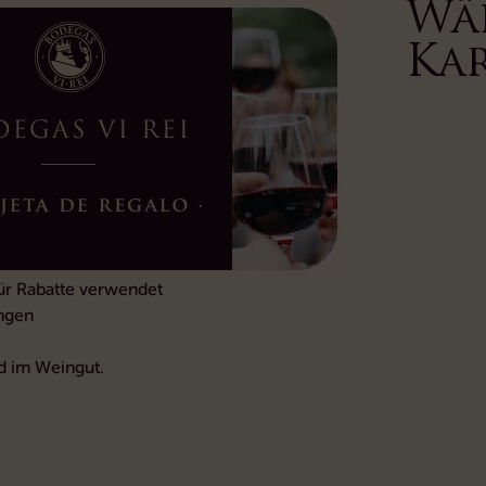
Wä
Ka
ür Rabatte verwendet
ungen
d im Weingut.